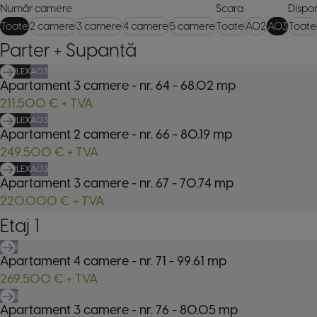
Număr camere
Scara
Dispon
Toate
2 camere
3 camere
4 camere
5 camere
Toate
A02
A03
Toate
Parter + Supantă
DUPLEX
A03
Apartament 3 camere
- nr.
64
-
68.02
mp
211.500 €
+ TVA
DUPLEX
A03
Apartament 2 camere
- nr.
66
-
80.19
mp
249.500 €
+ TVA
DUPLEX
A03
Apartament 3 camere
- nr.
67
-
70.74
mp
220.000 €
+ TVA
Etaj 1
A03
Apartament 4 camere
- nr.
71
-
99.61
mp
269.500 €
+ TVA
A03
Apartament 3 camere
- nr.
76
-
80.05
mp